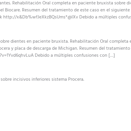
ntes. Rehabilitación Oral completa en paciente bruxista sobre di
el Biocare. Resumen del tratamiento de este caso en el siguient
http://x&Db%wfJeXkzBQsUms*@lXv Debido a múltiples confusio
sobre dientes en paciente bruxista. Rehabilitación Oral completa 
rocera y placa de descarga de Michigan. Resumen del tratamiento 
v=1Yvd6qhvLuA Debido a múltiples confusiones con […]
 sobre incisivos inferiores sistema Procera.