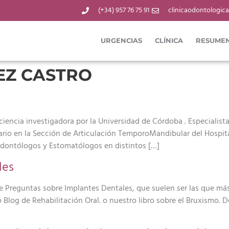
(+34) 957 76 75 91
clinicaodontologic
URGENCIAS
CLÍNICA
RESUMEN
EZ CASTRO
ciencia investigadora por la Universidad de Córdoba . Especialist
io en la Sección de Articulación TemporoMandibular del Hospit
dontólogos y Estomatólogos en distintos […]
les
de Preguntas sobre Implantes Dentales, que suelen ser las que m
 Blog de Rehabilitación Oral. o nuestro libro sobre el Bruxismo. 