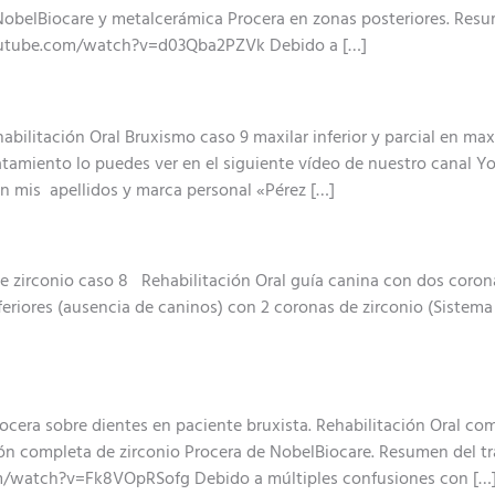
 NobelBiocare y metalcerámica Procera en zonas posteriores. Resu
youtube.com/watch?v=d03Qba2PZVk Debido a […]
ilitación Oral Bruxismo caso 9 maxilar inferior y parcial en maxil
ratamiento lo puedes ver en el siguiente vídeo de nuestro cana
n mis apellidos y marca personal «Pérez […]
e zirconio caso 8 Rehabilitación Oral guía canina con dos corona
eriores (ausencia de caninos) con 2 coronas de zirconio (Sistem
ocera sobre dientes en paciente bruxista. Rehabilitación Oral com
ción completa de zirconio Procera de NobelBiocare. Resumen del t
/watch?v=Fk8VOpRSofg Debido a múltiples confusiones con […