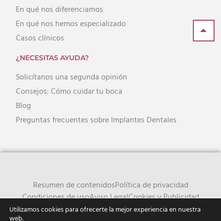
En qué nos diferenciamos
En qué nos hemos especializado
Casos clínicos
¿NECESITAS AYUDA?
Solicítanos una segunda opinión
Consejos: Cómo cuidar tu boca
Blog
Preguntas frecuentes sobre Implantes Dentales
Resumen de contenidos
Política de privacidad
Condiciones de uso
Aviso Legal
Cookies y Publicidad
Utilizamos cookies para ofrecerte la mejor experiencia en nuestra
web.
© Copyright 2021 Clínica Odontológica “El Tablero” | Todos los