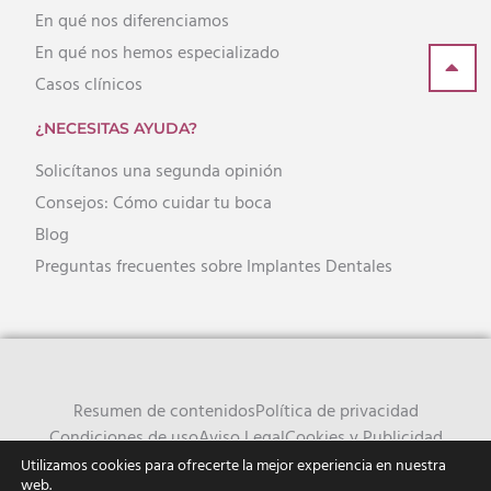
En qué nos diferenciamos
En qué nos hemos especializado
Casos clínicos
¿NECESITAS AYUDA?
Solicítanos una segunda opinión
Consejos: Cómo cuidar tu boca
Blog
Preguntas frecuentes sobre Implantes Dentales
Resumen de contenidos
Política de privacidad
Condiciones de uso
Aviso Legal
Cookies y Publicidad
Utilizamos cookies para ofrecerte la mejor experiencia en nuestra
web.
© Copyright 2021 Clínica Odontológica “El Tablero” | Todos los