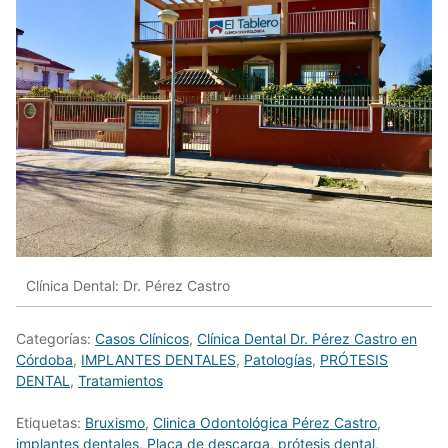
Clínica Dental: Dr. Pérez Castro
Categorías:
Casos Clínicos
,
Clínica Dental Dr. Pérez Castro en
Córdoba
,
IMPLANTES DENTALES
,
Patologías
,
PRÓTESIS
DENTAL
,
Tratamientos
Etiquetas:
Bruxismo
,
Clinica Odontológica Pérez Castro
,
implantes dentales
,
Placa de descarga
,
prótesis dental
,